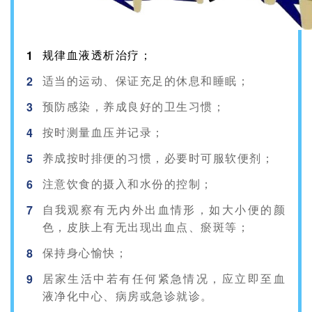
1
规律血液透析治疗；
2
适当的运动、保证充足的休息和睡眠；
3
预防感染，养成良好的卫生习惯；
4
按时测量血压并记录；
5
养成按时排便的习惯，必要时可服软便剂；
6
注意饮食的摄入和水份的控制；
7
自我观察有无内外出血情形，如大小便的
颜
色，皮肤上有无出现出血点、瘀斑等；
8
保持身心愉快；
9
居家生活中若有任何紧急情况，应立即至血
液净
化中心、病房或急诊就诊。