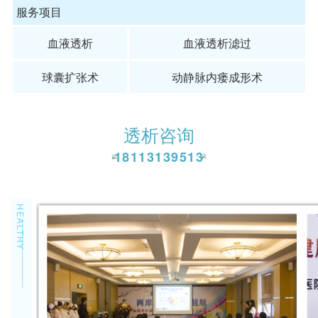
服务项目
血液
透析
血液
透析滤过
球囊
扩张术
动静脉
内瘘成形术
透析咨询
18113139513
HEALTHY