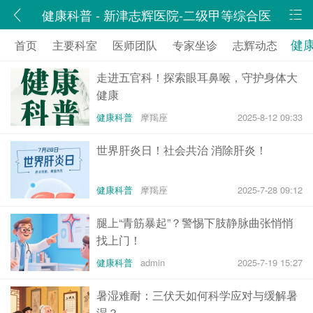
健康科普 - 新津志辉医院-二级甲等综合医
院,四川省志辉医院有限责任公司
健
首页
主要科室
医师团队
专家坐诊
志辉动态
走进五官科！探索眼耳鼻喉，守护身体大
健康
健康科普
摩羯座
2025-8-12 09:33
世界肝炎日！社会共治 消除肝炎！
健康科普
摩羯座
2025-7-28 09:12
腿上“青筋暴起”？警惕下肢静脉曲张悄悄
找上门！
健康科普
admin
2025-7-19 15:27
暑湿难耐：三伏天如何科学应对与缓解暑
湿？